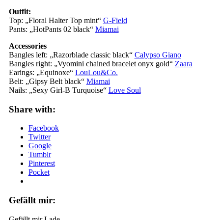
Outfit:
Top: „Floral Halter Top mint“
G-Field
Pants: „HotPants 02 black“
Miamai
Accessories
Bangles left: „Razorblade classic black“
Calypso Giano
Bangles right: „Vyomini chained bracelet onyx gold“
Zaara
Earings: „Equinoxe“
LouLou&Co.
Belt: „Gipsy Belt black“
Miamai
Nails: „Sexy Girl-B Turquoise“
Love Soul
Share with:
Facebook
Twitter
Google
Tumblr
Pinterest
Pocket
Gefällt mir:
Gefällt mir
Lade …