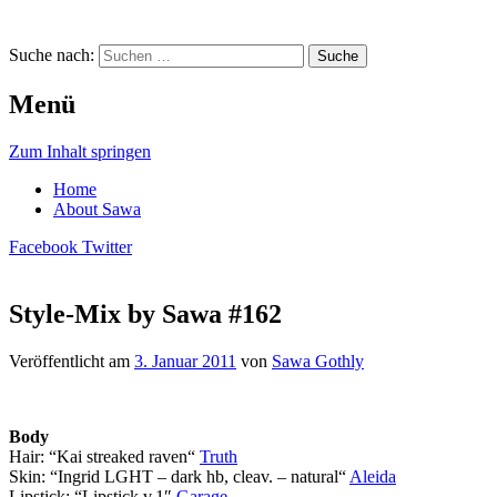
Suche nach:
Menü
Zum Inhalt springen
Home
About Sawa
Facebook
Twitter
Style-Mix by Sawa #162
Sawa Gothly … A Virtual Life
Veröffentlicht am
3. Januar 2011
von
Sawa Gothly
Body
Hair: “Kai streaked raven“
Truth
Skin: “Ingrid LGHT – dark hb, cleav. – natural“
Aleida
Lipstick: “Lipstick v.1″
Garage