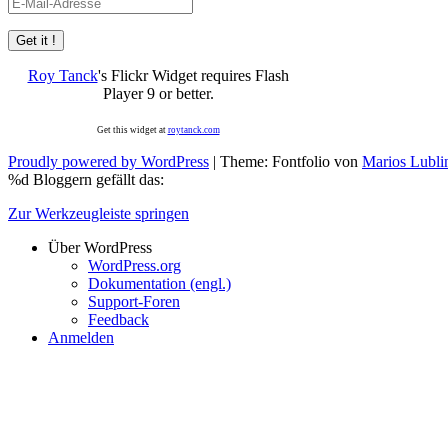
E-
Mail-
Adresse
Roy Tanck
's Flickr Widget requires Flash
Player 9 or better.
Get this widget at
roytanck.com
Proudly powered by WordPress
|
Theme: Fontfolio von
Marios Lubli
%d
Bloggern gefällt das:
Zur Werkzeugleiste springen
Über WordPress
WordPress.org
Dokumentation (engl.)
Support-Foren
Feedback
Anmelden