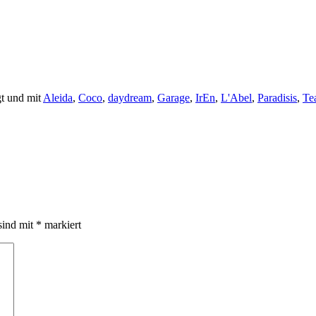
t und mit
Aleida
,
Coco
,
daydream
,
Garage
,
IrEn
,
L'Abel
,
Paradisis
,
Te
sind mit
*
markiert