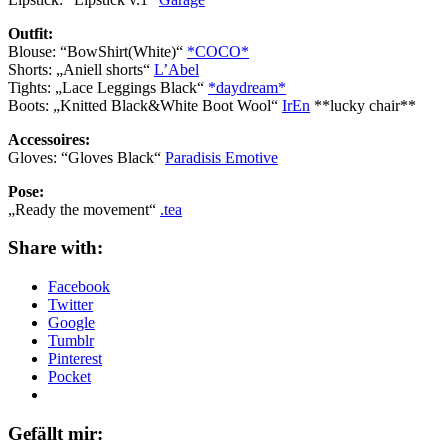
Outfit:
Blouse: “BowShirt(White)“
*COCO*
Shorts: „Aniell shorts“
L’Abel
Tights: „Lace Leggings Black“
*daydream*
Boots: „Knitted Black&White Boot Wool“
IrEn
**lucky chair**
Accessoires:
Gloves: “Gloves Black“
Paradisis Emotive
Pose:
„Ready the movement“
.tea
Share with:
Facebook
Twitter
Google
Tumblr
Pinterest
Pocket
Gefällt mir: