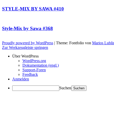
STYLE-MIX BY SAWA #410
Style-Mix by Sawa #368
Proudly powered by WordPress
|
Theme: Fontfolio von
Marios Lubli
Zur Werkzeugleiste springen
Über WordPress
WordPress.org
Dokumentation (engl.)
Support-Foren
Feedback
Anmelden
Suchen