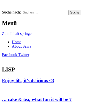
Suche nach:
Menü
Zum Inhalt springen
Home
About Sawa
Facebook
Twitter
LISP
Sawa Gothly … A Virtual Life
Enjoy life, it’s delicious <3
… cake & tea, what fun it will be ?