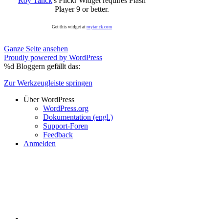
Roy Tanck
's Flickr Widget requires Flash
Player 9 or better.
Get this widget at
roytanck.com
Ganze Seite ansehen
Proudly powered by WordPress
%d
Bloggern gefällt das:
Zur Werkzeugleiste springen
Über WordPress
WordPress.org
Dokumentation (engl.)
Support-Foren
Feedback
Anmelden