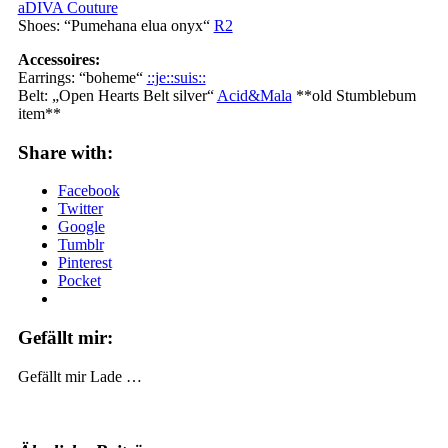
aDIVA Couture
Shoes: “Pumehana elua onyx“
R2
Accessoires:
Earrings: “boheme“
::je::suis::
Belt: „Open Hearts Belt silver“
Acid&Mala
**old Stumblebum
item**
Share with:
Facebook
Twitter
Google
Tumblr
Pinterest
Pocket
Gefällt mir:
Gefällt mir
Lade …