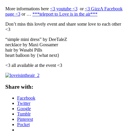
More informations here
<3 youtube <3
or
<3 GizzA Facebook
page <3
or …
***teleport to Love is in the air***
Don’t miss this lovely event and share some love to each other
<3
“simple mini dress” by DeeTaleZ
necklace by Maxi Gossamer
hair by Wasabi Pills
heart balloon by {what next}
<3 all available at the event <3
Share with:
Facebook
Twitter
Google
Tumblr
Pinterest
Pocket